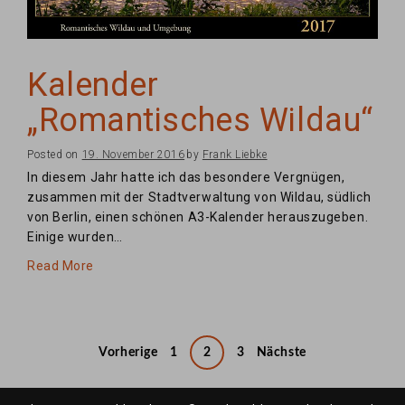
Kalender
„Romantisches Wildau“
Posted on
19. November 2016
by
Frank Liebke
In diesem Jahr hatte ich das besondere Vergnügen,
zusammen mit der Stadtverwaltung von Wildau, südlich
von Berlin, einen schönen A3-Kalender herauszugeben.
Einige wurden…
Read More
Seitennummerierung
Vorherige
1
2
3
Nächste
der