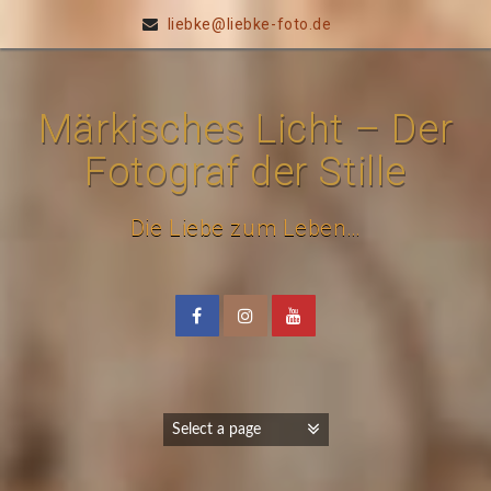
liebke@liebke-foto.de
Märkisches Licht – Der
Fotograf der Stille
Die Liebe zum Leben…