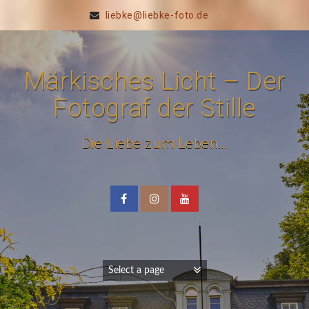
liebke@liebke-foto.de
Märkisches Licht – Der
Fotograf der Stille
Die Liebe zum Leben…