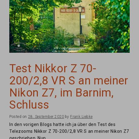
Test Nikkor Z 70-
200/2,8 VR S an meiner
Nikon Z7, im Barnim,
Schluss
Posted on
28. September 2020
by
Frank Liebke
In den vorigen Blogs hatte ich ja über den Test des
Telezooms Nikkor Z 70-200/2,8 VR S an meiner Nikon Z7
geschrieben. Nun…