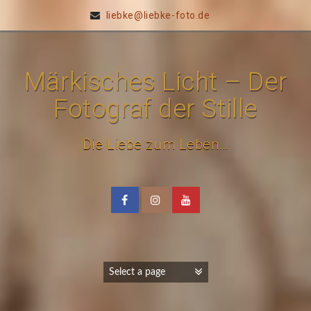
liebke@liebke-foto.de
Märkisches Licht – Der
Fotograf der Stille
Die Liebe zum Leben…