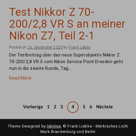
Test Nikkor Z 70-
200/2,8 VR S an meiner
Nikon Z7, Teil 2-1
Posted on
26. September 2020
by
Frank Liebke
Der Testbeitrag über das neue Superobjektiv Nikkor Z
70-200/2,8 VR S vom Nikon Service Point Dresden geht
nun in die zweite Runde, Tag…
Read More
Seitennummerierung
Vorherige
1
2
3
4
5
6
Nächste
der
Beiträge
Theme Designed by
InkHive
.
© Frank Liebke - Märkisches Licht
Mark Brandenburg und Berlin