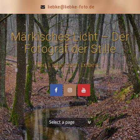
liebke@liebke-foto.de
Märkisches Licht – Der
Fotograf der Stille
Die Liebe zum Leben…