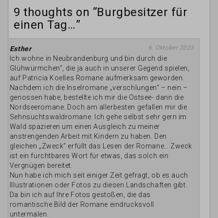
9 thoughts on “
Burgbesitzer für
einen Tag…
”
6. Oktober 2023
Esther
Ich wohne in Neubrandenburg und bin durch die
Glühwürmchen“, die ja auch in unserer Gegend spielen,
auf Patricia Koelles Romane aufmerksam geworden.
Nachdem ich die Inselromane „verschlungen“ – nein –
genossen habe, bestellte ich mir die Ostsee- dann die
Nordseeromane. Doch am allerbesten gefallen mir die
Sehnsuchtswaldromane. Ich gehe selbst sehr gern im
Wald spazieren um einen Ausgleich zu meiner
anstrengenden Arbeit mit Kindern zu haben. Den
gleichen „Zweck“ erfüllt das Lesen der Romane… Zweck
ist ein furchtbares Wort für etwas, das solch ein
Vergnügen bereitet.
Nun habe ich mich seit einiger Zeit gefragt, ob es auch
Illustrationen oder Fotos zu diesen Landschaften gibt.
Da bin ich auf Ihre Fotos gestoßen, die das
romantische Bild der Romane eindrucksvoll
untermalen.