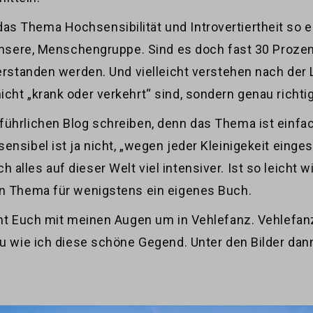
s Thema Hochsensibilität und Introvertiertheit so e
 unsere, Menschengruppe. Sind es doch fast 30 Prozen
verstanden werden. Und vielleicht verstehen nach der
cht „krank oder verkehrt“ sind, sondern genau richtig
führlichen Blog schreiben, denn das Thema ist einfac
ensibel ist ja nicht, „wegen jeder Kleinigekeit eing
lles auf dieser Welt viel intensiver. Ist so leicht w
in Thema für wenigstens ein eigenes Buch.
seht Euch mit meinen Augen um in Vehlefanz. Vehlefa
au wie ich diese schöne Gegend. Unter den Bilder dan