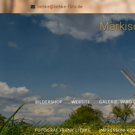
liebke@liebke-foto.de
Märkisc
BILDERSHOP
WEBSITE
GALERIE, WIRD
FOTOGRAF FRANK LIEBKE
IMPRESSUM-KO