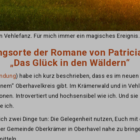
on Vehlefanz. Für mich immer ein magisches Ereignis.
gsorte der Romane von Patricia
„Das Glück in den Wäldern“
indung
) habe ich kurz beschrieben, dass es im neuen
nem“ Oberhavelkreis gibt. Im Krämerwald und in Vehl
nen. Introvertiert und hochsensibel wie ich. Und si
e ich.
ich zwei Dinge tun: Die Gelegenheit nutzen, Euch mit
 der Gemeinde Oberkrämer in Oberhavel nahe zu brin
itteln.