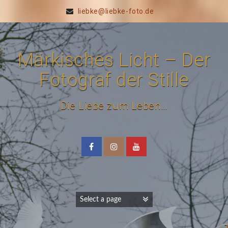
liebke@liebke-foto.de
Märkisches Licht – Der
Fotograf der Stille
Die Liebe zum Leben…