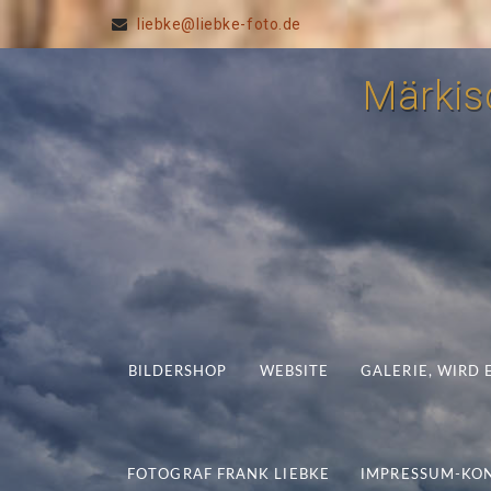
liebke@liebke-foto.de
Märkisc
BILDERSHOP
WEBSITE
GALERIE, WIRD
FOTOGRAF FRANK LIEBKE
IMPRESSUM-KO