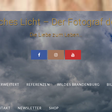
hes Licht – Der Fotograf de
Die Liebe zum Leben…
 ERWEITERT
REFERENZEN
WILDES BRANDENBURG
BI
NTAKT
NEWSLETTER
SHOP