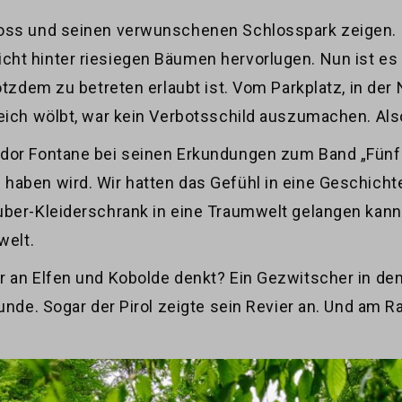
oss und seinen verwunschenen Schlosspark zeigen. Sc
ht hinter riesiegen Bäumen hervorlugen. Nun ist es 
rotzdem zu betreten erlaubt ist. Vom Parkplatz, in de
eich wölbt, war kein Verbotsschild auszumachen. Als
odor Fontane bei seinen Erkundungen zum Band „Fün
haben wird. Wir hatten das Gefühl in eine Geschich
uber-Kleiderschrank in eine Traumwelt gelangen kann.
welt.
r an Elfen und Kobolde denkt? Ein Gezwitscher in de
eunde. Sogar der Pirol zeigte sein Revier an. Und am 