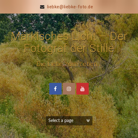
liebke@liebke-foto.de
Märkisches Licht – Der
Fotograf der Stille
Die Liebe zum Leben…