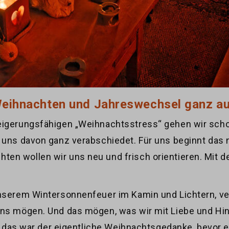
eihnachten und Jahreswechsel ganz au
eigerungsfähigen „Weihnachtsstress“ gehen wir scho
 uns davon ganz verabschiedet. Für uns beginnt das 
en wollen wir uns neu und frisch orientieren. Mit d
nserem Wintersonnenfeuer im Kamin und Lichtern, ver
uns mögen. Und das mögen, was wir mit Liebe und Hing
enn das war der eigentliche Weihnachtsgedanke, bevor 