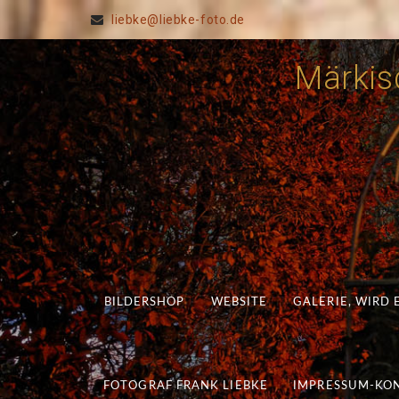
liebke@liebke-foto.de
Märkisc
BILDERSHOP
WEBSITE
GALERIE, WIRD
FOTOGRAF FRANK LIEBKE
IMPRESSUM-KO