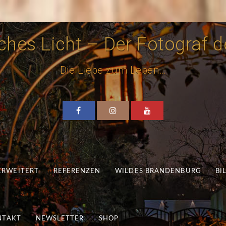
hes Licht – Der Fotograf de
Die Liebe zum Leben…
 ERWEITERT
REFERENZEN
WILDES BRANDENBURG
BI
NTAKT
NEWSLETTER
SHOP