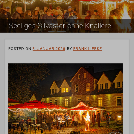
Seeliges Silvester ohne Knallerei
POSTED ON
3. JANUAR 2026
BY
FRANK LIEBKE