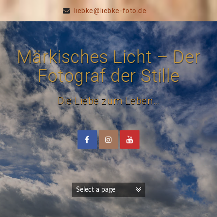
liebke@liebke-foto.de
Märkisches Licht – Der
Fotograf der Stille
Die Liebe zum Leben…