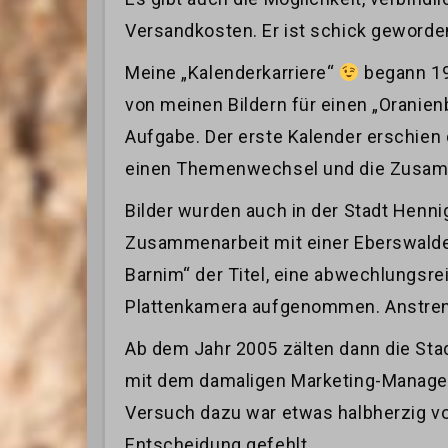
Versandkosten. Er ist schick geworde
Meine „Kalenderkarriere“
begann 199
von meinen Bildern für einen „Orani
Aufgabe. Der erste Kalender erschien 
einen Themenwechsel und die Zusam
Bilder wurden auch in der Stadt Henni
Zusammenarbeit mit einer Eberswalder
Barnim“ der Titel, eine abwechlungsre
Plattenkamera aufgenommen. Anstreng
Ab dem Jahr 2005 zälten dann die St
mit dem damaligen Marketing-Manager 
Versuch dazu war etwas halbherzig vo
Entscheidung gefehlt.