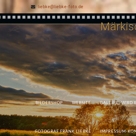
liebke@liebke-foto.de
Märkisc
BILDERSHOP
WEBSITE
GALERIE, WIRD
FOTOGRAF FRANK LIEBKE
IMPRESSUM-KO