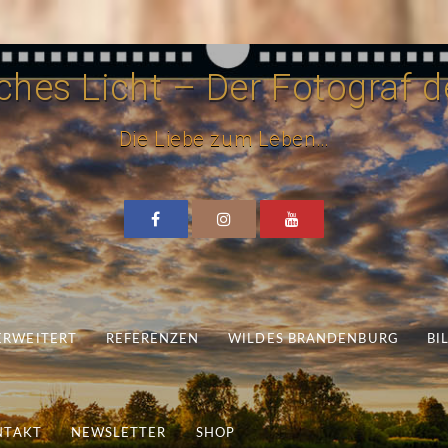
hes Licht – Der Fotograf de
Die Liebe zum Leben…
 ERWEITERT
REFERENZEN
WILDES BRANDENBURG
BI
NTAKT
NEWSLETTER
SHOP