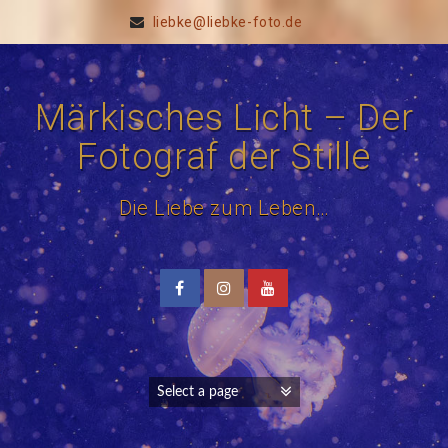
liebke@liebke-foto.de
Märkisches Licht – Der
Fotograf der Stille
Die Liebe zum Leben…