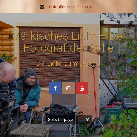
liebke@liebke-foto.de
Märkisches Licht – Der
Fotograf der Stille
Die Liebe zum Leben…