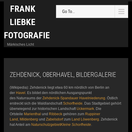
FRANK
Go To...
LIEBKE
FOTOGRAFIE
Märkisches Licht
ZEHDENICK, OBERHAVEL, BILDERGALERIE
(Wikipedia): Zehdenick liegt etwa 60 km nördlich von Berlin an
der
Havel
. Es bildet den nördlichen Ausgangspunkt
des Naturraums der
Zehdenick-Spandauer Havelniederung
. Östlich
erstreckt sich die Waldlandschaft
Schorfheide
. Das Stadtgebiet gehört
überwiegend zur historischen Landschaft
Uckermark
. Die
Ortsteile
Marienthal
und
Ribbeck
gehören zum
Ruppiner
Land
,
Mildenberg
und
Zabelsdorf
zum
Land Löwenberg
. Zehdenick
hat Anteil am
Naturschutzgebiet
Kleine Schorfheide
.