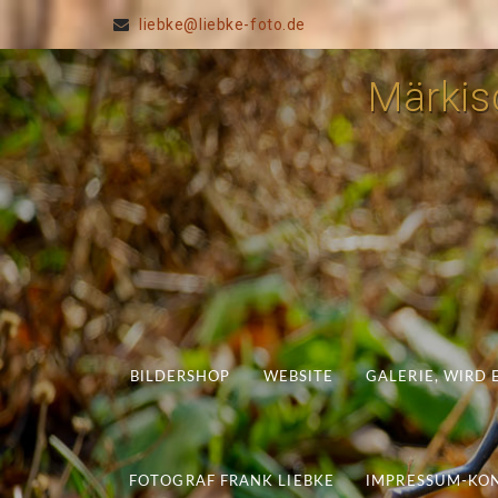
liebke@liebke-foto.de
Märkisc
BILDERSHOP
WEBSITE
GALERIE, WIRD
FOTOGRAF FRANK LIEBKE
IMPRESSUM-KO