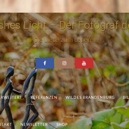
hes Licht – Der Fotograf de
Die Liebe zum Leben…
 ERWEITERT
REFERENZEN
WILDES BRANDENBURG
BI
NTAKT
NEWSLETTER
SHOP