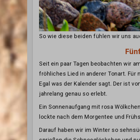
So wie diese beiden fühlen wir uns 
Fün
Seit ein paar Tagen beobachten wir am
fröhliches Lied in anderer Tonart. Für
Egal was der Kalender sagt. Der ist v
jahrelang genau so erlebt.
Ein Sonnenaufgang mit rosa Wölkchen 
lockte nach dem Morgentee und Frühst
Darauf haben wir im Winter so sehnsüc
sprießen die Schneeglöckchen und nun