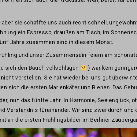
t, aber sie schaffte uns auch recht schnell, ungewo
lohnung ein Espresso, draußen am Tisch, im Sonnens
 fünf Jahre zusammen sind in diesem Monat.
Frühling und unser Zusammensein feiern am schönste
nd sich den Bauch vollschlagen
) war kein geringer
cht vorstellen. Sie hat wieder bei uns gut überwint
ten sich die ersten Marienkäfer und Bienen. Das Gebu
er, nun das fünfte Jahr. In Harmonie, Seelenglück, ohn
und Verständnis füreinander. Wir sind zwei durch un
t an die ersten Frühlingsbilder im Berliner Zauberga